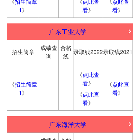
《
招生简章
《
点此查
《
点此查
1
》
看
》
看
》
广东工业大学
成绩查
合格
招生简章
录取线2022
录取线2021
询
线
《
点此查
看
》
《
招生简章
《
点此查
1
》
看
》
《
点此查
看
》
广东海洋大学