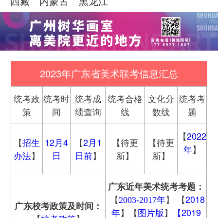
西藏
内蒙古
黑龙江
2023年广东省美术联考信息汇总
统考政
统考时
统考成
统考合格
文化分
统考考
策
间
绩查询
线
数线
题
【
2022
【
招生
12月4
【
2月1
【待更
【待更
年
】
办法
】
日
日前
】
新】
新】
广东
近年美术统考考题：
【
2018
【
2003-2017年
】
广东
校考政策及时间：
年
】【
图片版
】
【2019