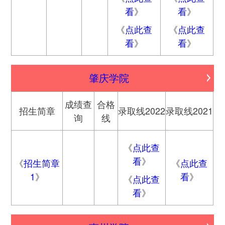
看
》
看
》
《
点此查
《
点此查
看
》
看
》
肇庆学院
成绩查
合格
招生简章
录取线2022
录取线2021
询
线
《
点此查
看
》
《
招生简章
《
点此查
1
》
看
》
《
点此查
看
》