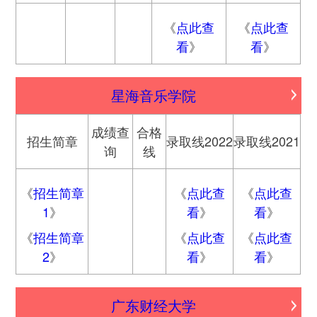
《
点此查
《
点此查
看
》
看
》
星海音乐学院
成绩查
合格
招生简章
录取线2022
录取线2021
询
线
《
招生简章
《
点此查
《
点此查
1
》
看
》
看
》
《
招生简章
《
点此查
《
点此查
2
》
看
》
看
》
广东财经大学